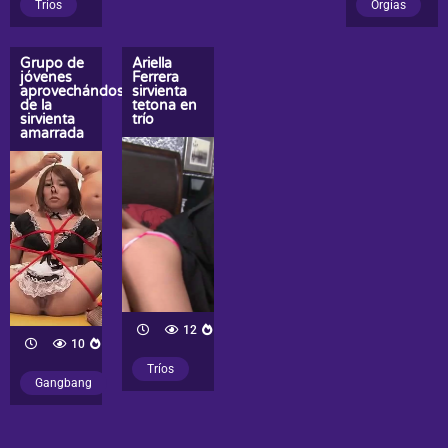
Tríos
Orgías
Grupo de
Ariella
jóvenes
Ferrera
aprovechándose
sirvienta
de la
tetona en
sirvienta
trío
amarrada
12
10
Tríos
Gangbang