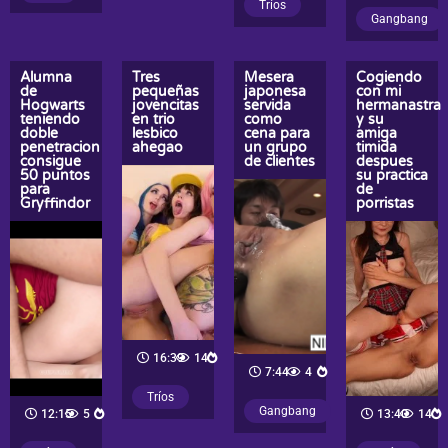
Tríos
Gangbang
Alumna
Tres
Mesera
Cogiendo
de
pequeñas
japonesa
con mi
Hogwarts
jovencitas
servida
hermanastra
teniendo
en trio
como
y su
doble
lesbico
cena para
amiga
penetracion
ahegao
un grupo
timida
consigue
de clientes
despues
50 puntos
su practica
para
de
Gryffindor
porristas
16:39
14
7:44
4
Tríos
Gangbang
12:15
5
13:40
14