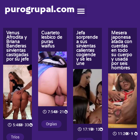
purogrupal.com
Venus
Cuarteto
Jefa
Mesera
Afrodita y
lesbico de
sorprende
japonesa
Briana
puras
a sus
atada con
Banderas
waifus
sirvientas
cuerdas
sirvientas
calientes
en todo
castigadas
cogiende
su cuerpo
por su jefe
y se les
y usada
une
por seis
hombres
7:54
21
Orgías
5:48
33
17:17
12
11:28
9
Tríos