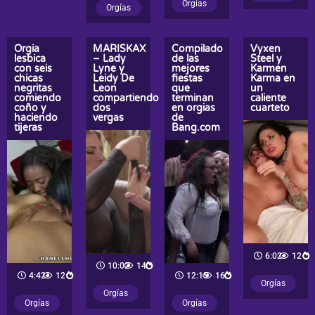
Orgías
Orgías
Orgia
MARISKAX
Compilado
Vyxen
lesbica
– Lady
de las
Steel y
con seis
Lyne y
mejores
Karmen
chicas
Leidy De
fiestas
Karma en
negritas
Leon
que
un
comiendo
compartiendo
terminan
caliente
coño y
dos
en orgias
cuarteto
haciendo
vergas
de
tijeras
Bang.com
6:02
12
10:02
14
4:42
12
12:15
16
Orgías
Orgías
Orgías
Orgías