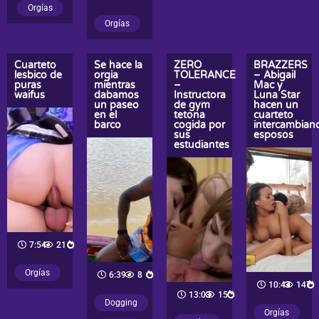
Orgías
Orgías
Cuarteto
Se hace la
ZERO
BRAZZERS
lesbico de
orgia
TOLERANCE
– Abigail
puras
mientras
–
Mac y
waifus
dabamos
Instructora
Luna Star
un paseo
de gym
hacen un
en el
tetona
cuarteto
barco
cogida por
intercambian
sus
esposos
estudiantes
7:54
21
Orgías
6:39
8
10:43
147
13:03
15
Dogging
Orgías