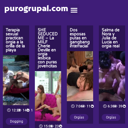
purogrupal.com
Terapia
SHE
Dos
Salma de
sexual
SEDUCED
esposas
Nora y
practican
ME – La
putas en
Julia de
orgia a la
MILF
gangbang
Lucia en
orilla de la
Cherie
interracial
orgia real
playa
Deville en
orgia
lesbica
con puras
jovencitas
7:06
11
6:30
39
12:22
143
1
Orgías
Orgías
Dogging
15:05
231