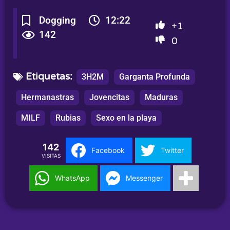
Dogging
12:22
+1
142
0
Etiquetas:
3H2M
Garganta Profunda
Hermanastras
Jovencitas
Maduras
MILF
Rubias
Sexo en la playa
142
Facebook
Twitter
VISITAS
WhatsApp
Messenger