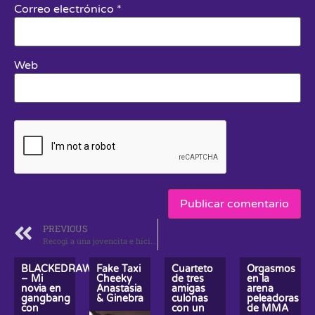
Correo electrónico
*
Web
PREVIOUS
Recogi a una jovencita e hicimos gangbang con ella en la playa
BLACKEDRAW
Fake Taxi
Cuarteto
Orgasmos
– Mi
Cheeky
de tres
en la
novia en
Anastasia
amigas
arena
gangbang
& Ginebra
culonas
peleadoras
l
con
con un
de MMA